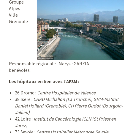
Groupe
Alpes
Ville :
Grenoble
Responsable régionale : Maryse GARZIA
bénévoles :
Les hôpitaux en lien avec l’AF3M :
26 Drôme :
Centre Hospitalier de Valence
38 Isère :
CHRU Michallon (La Tronche), GHM-Institut
Daniel Hollard (Grenoble), CH Pierre Oudot (Bourgoin-
Jallieu)
42 Loire :
Institut de Cancérologie ICLN (St Priest en
Jarez)
73 Savoie :
Centre Hospitalier Métropole Savoie