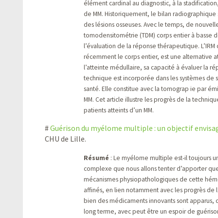
élément cardinal au diagnostic, à la stadificatio
de MM. Historiquement, le bilan radiographique s
des lésions osseuses. Avec le temps, de nouvell
tomodensitométrie (TDM) corps entier à basse d
l’évaluation de la réponse thérapeutique. L’IRM d
récemment le corps entier, est une alternative at
l’atteinte médullaire, sa capacité à évaluer la 
technique est incorporée dans les systèmes de s
santé. Elle constitue avec la tomograp ie par ém
MM. Cet article illustre les progrès de la techniq
patients atteints d’un MM.
#
Guérison du myélome multiple : un objectif envisa
CHU de Lille.
Résumé
: Le myélome multiple est-il toujours 
complexe que nous allons tenter d’apporter qu
mécanismes physiopathologiques de cette hémopa
affinés, en lien notamment avec les progrès de l
bien des médicaments innovants sont apparus, qui
long terme, avec peut être un espoir de guériso