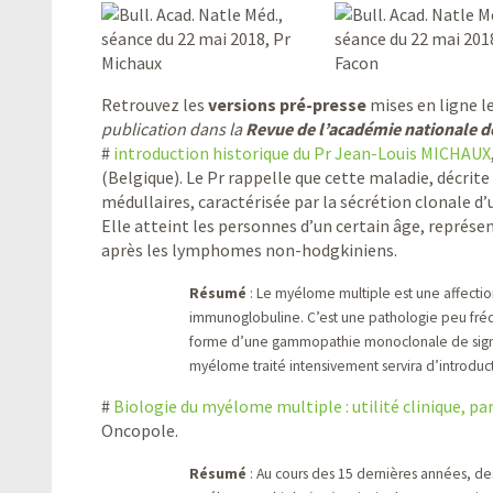
Retrouvez les
versions pré-presse
mises en ligne l
publication dans la
Revue de l’académie nationale 
#
introduction historique du Pr Jean-Louis MICHAUX
(Belgique). Le Pr rappelle que cette maladie, décrit
médullaires, caractérisée par la sécrétion clonale 
Elle atteint les personnes d’un certain âge, repré
après les lymphomes non-hodgkiniens.
Résumé
: Le myélome multiple est une affecti
immunoglobuline. C’est une pathologie peu fré
forme d’une gammopathie monoclonale de signifi
myélome traité intensivement servira d’introduct
#
Biologie du myélome multiple : utilité clinique, pa
Oncopole.
Résumé
: Au cours des 15 dernières années, des