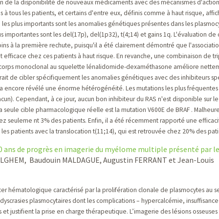
n de la disponibilité de nouveaux médicaments avec des mécanismes d'action 
à tous les patients, et certains d'entre eux, définis comme à haut risque, affi
ue les plus importants sont les anomalies génétiques présentes dans les plasmoc
us importantes sont les del(17p), del(1p32), t(4;14) et gains 1q. L'évaluation de 
ins à la première rechute, puisqu'il a été clairement démontré que l'associati
fficace chez ces patients à haut risque. En revanche, une combinaison de tri
ticorps monoclonal au squelette lénalidomide-dexaméthasone améliore nettem
erait de cibler spécifiquement les anomalies génétiques avec des inhibiteurs sp
encore révélé une énorme hétérogénéité. Les mutations les plus fréquentes
un). Cependant, à ce jour, aucun bon inhibiteur du RAS n'est disponible sur le
La seule cible pharmacologique réelle est la mutation V600E de BRAF . Malheu
ez seuleme nt 3% des patients. Enfin, il a été récemment rapporté une efficaci
les patients avec la translocation t(11;14), qui est retrouvée chez 20% des pati
 30 ans de progrès en imagerie du myélome multiple présenté par le
ALGHEM, Baudouin MALDAGUE, Augustin FERRANT et Jean-Louis
er hématologique caractérisé par la prolifération clonale de plasmocytes au se
 dyscrasies plasmocytaires dont les complications – hypercalcémie, insuffisance
 et justifient la prise en charge thérapeutique. L’imagerie des lésions osseuses