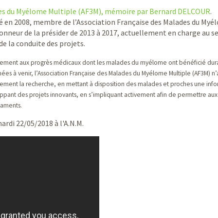
ades du Myélome Multiple (AF3M), mémoire par Bernard DELCOUR
.
en 2008, membre de l’Association Française des Malades du Myé
honneur de la présider de 2013 à 2017, actuellement en charge au se
de la conduite des projets.
llèlement aux progrès médicaux dont les malades du myélome ont bénéficié dur
ées à venir, l’Association Française des Malades du Myélome Multiple (AF3M) n’
ment la recherche, en mettant à disposition des malades et proches une info
ppant des projets innovants, en s’impliquant activement afin de permettre au
caments.
ardi 22/05/2018 à l'A.N.M.