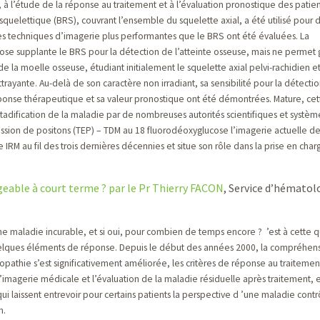
n, à l’étude de la réponse au traitement et à l’évaluation pronostique des patien
quelettique (BRS), couvrant l’ensemble du squelette axial, a été utilisé pour 
es techniques d’imagerie plus performantes que le BRS ont été évaluées. La
ose supplante le BRS pour la détection de l’atteinte osseuse, mais ne permet
e la moelle osseuse, étudiant initialement le squelette axial pelvi-rachidien et
trayante. Au-delà de son caractère non irradiant, sa sensibilité pour la détecti
réponse thérapeutique et sa valeur pronostique ont été démontrées. Mature, cet
tadification de la maladie par de nombreuses autorités scientifiques et systè
ission de positons (TEP) – TDM au 18 fluorodéoxyglucose l’imagerie actuelle d
ue IRM au fil des trois dernières décennies et situe son rôle dans la prise en cha
geable à court terme ? par le Pr Thierry FACON
, Service d’hématol
une maladie incurable, et si oui, pour combien de temps encore ? ’est à cette 
elques éléments de réponse. Depuis le début des années 2000, la compréhen
thie s’est significativement améliorée, les critères de réponse au traitement
’imagerie médicale et l’évaluation de la maladie résiduelle après traitement, e
 laissent entrevoir pour certains patients la perspective d ’une maladie contrô
n.