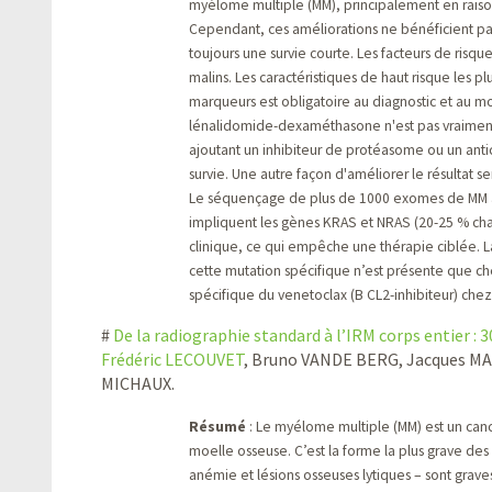
myélome multiple (MM), principalement en raiso
Cependant, ces améliorations ne bénéficient pas 
toujours une survie courte. Les facteurs de risq
malins. Les caractéristiques de haut risque les pl
marqueurs est obligatoire au diagnostic et au mo
lénalidomide-dexaméthasone n'est pas vraiment e
ajoutant un inhibiteur de protéasome ou un an
survie. Une autre façon d'améliorer le résultat s
Le séquençage de plus de 1000 exomes de MM a 
impliquent les gènes KRAS et NRAS (20-25 % chac
clinique, ce qui empêche une thérapie ciblée. 
cette mutation spécifique n’est présente que ch
spécifique du venetoclax (B CL2-inhibiteur) chez 
#
De la radiographie standard à l’IRM corps entier :
Frédéric LECOUVET
, Bruno VANDE BERG, Jacques M
MICHAUX.
Résumé
: Le myélome multiple (MM) est un canc
moelle osseuse. C’est la forme la plus grave des
anémie et lésions osseuses lytiques – sont graves