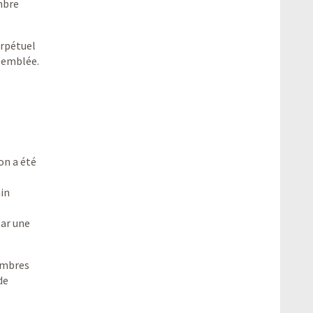
mbre
erpétuel
ssemblée.
on a été
ain
ar une
membres
de