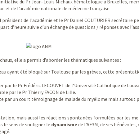
’initiative du Pr Jean-Louis Michaux hématologue à Bruxelles, me
ue et de l’académie nationale de médecine française.
N président de l'académie et le Pr Daniel COUTURIER secrétaire p
quart d’heure suivie d’un échange de questions / réponses avec l’a
ichaux, elle a permis d’aborder les thématiques suivantes :
au ayant été bloqué sur Toulouse par les grèves, cette présentati
er par le Pr Frédéric LECOUVET de l’Université Catholique de Louv
ble par le Pr Thierry FACON de Lille.
ce par un court témoignage de malade du myélome mais surtout p
entation, mais aussi les réactions spontanées formulées par les 
s le sens de souligner le
dynamisme
de l’AF3M, de ses bénévoles, 
gagé.