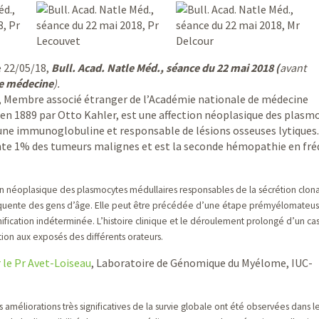
e 22/05/18,
Bull. Acad. Natle Méd., séance du 22 mai 2018 (
avant
de médecine
).
, Membre associé étranger de l’Académie nationale de médecine
e en 1889 par Otto Kahler, est une affection néoplasique des plasm
d’une immunoglobuline et responsable de lésions osseuses lytiques.
sente 1% des tumeurs malignes et est la seconde hémopathie en fr
on néoplasique des plasmocytes médullaires responsables de la sécrétion clon
quente des gens d’âge. Elle peut être précédée d’une étape prémyélomateus
cation indéterminée. L’histoire clinique et le déroulement prolongé d’un ca
ion aux exposés des différents orateurs.
r le Pr Avet-Loiseau
, Laboratoire de Génomique du Myélome, IUC-
 améliorations très significatives de la survie globale ont été observées dans l