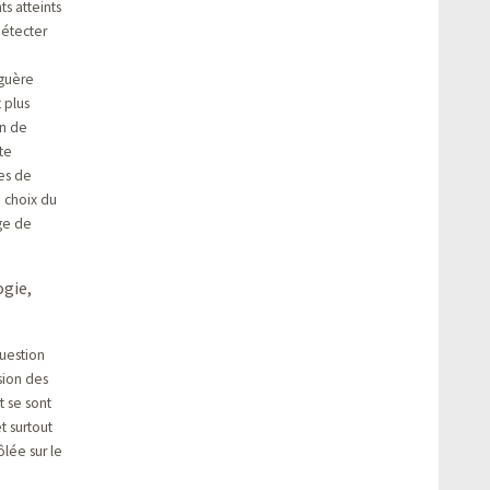
ts atteints
détecter
 guère
 plus
on de
te
mes de
e choix du
rge de
ogie,
question
sion des
 se sont
t surtout
lée sur le