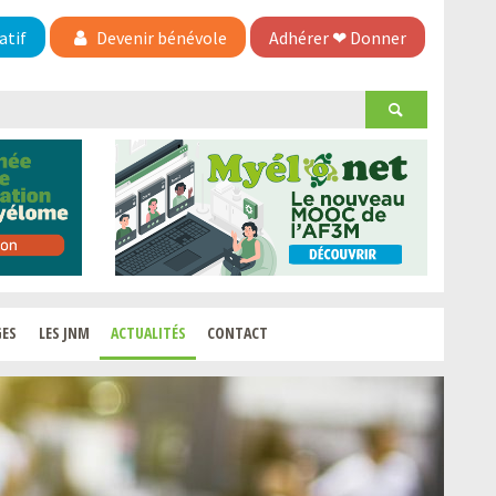
atif
Devenir bénévole
Adhérer
❤
Donner
GES
LES JNM
ACTUALITÉS
CONTACT