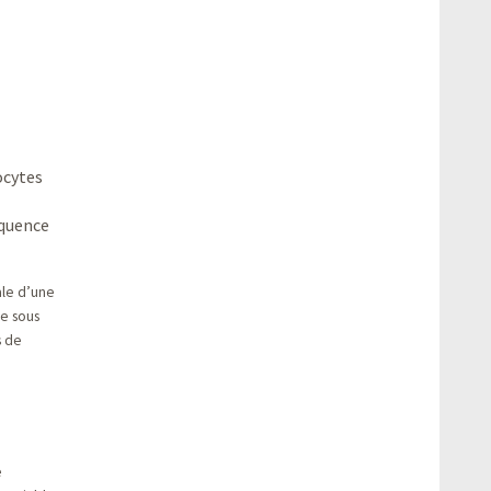
ocytes
équence
ale d’une
e sous
s de
e