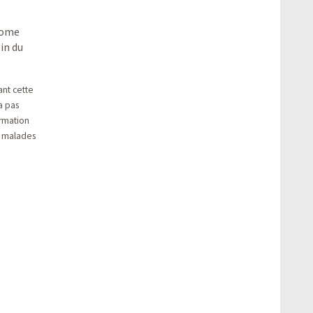
lome
in du
ant cette
a pas
rmation
x malades