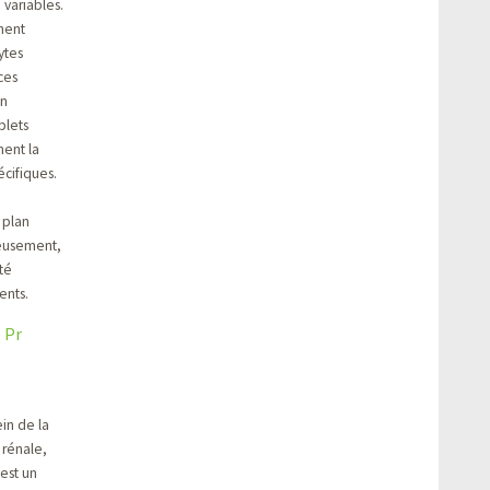
variables.
chent
ytes
ces
on
plets
ent la
écifiques.
 plan
reusement,
té
ents.
 Pr
in de la
 rénale,
 est un