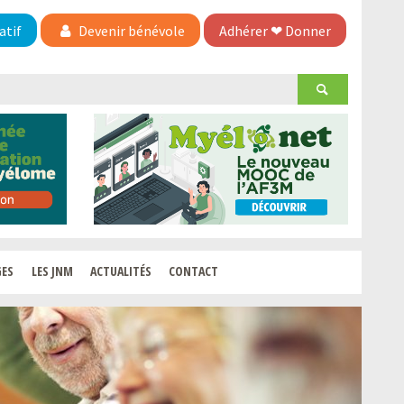
atif
Devenir bénévole
Adhérer
❤
Donner
GES
LES JNM
ACTUALITÉS
CONTACT