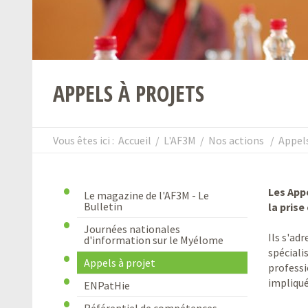
APPELS À PROJETS
Vous êtes ici :
Accueil
/
L'AF3M
/
Nos actions
/
Appels
Les Appe
Le magazine de l'AF3M - Le
Bulletin
la pris
Journées nationales
Ils s'ad
d'information sur le Myélome
spéciali
Appels à projet
professi
impliqué
ENPatHie