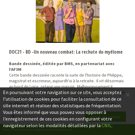
DOC21 - BD -Un nouveau combat: La rechute du myélome
Bande dessinée, éditée par BMS, en partenariat avec
l’AF3M
Cette bande dessinée raconte la suite de l'histoire de Philippe,
magistrat et escrimeur, aujourdh'ui à la retraite. Il vit désormais
au bord de Loire, retape une maison. Malheureusement il
×
En poursuivant votre navigation sur ce site, vous acceptez
rechute . La BD nous raconte comment il réagit face au retour de
la maladie parisien chez chez qui a été diagnostiqué un
l’utilisation de cookies pour faciliter la consultation de ce
myélome, un homme passionné par la pratique de l’escrime.
site internet et réaliser des statistiques de fréquentation.
Vous êtes informé que vous pouvez vous opposer à
l’enregistrement de ces cookies en configurant votre
navigateur selon les modalités détaillées par la
CNIL
.
Vous n'avez aucun produit dans votre panier.