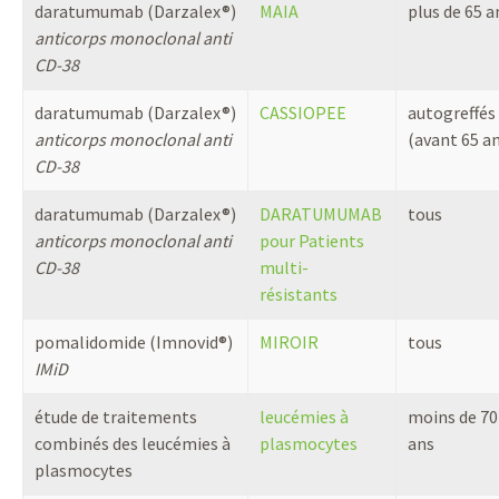
daratumumab (Darzalex®)
MAIA
plus de 65 a
anticorps monoclonal anti
CD-38
daratumumab (Darzalex®)
CASSIOPEE
autogreffés
anticorps monoclonal anti
(avant 65 a
CD-38
daratumumab (Darzalex®)
DARATUMUMAB
tous
anticorps monoclonal anti
pour Patients
CD-38
multi-
résistants
pomalidomide (Imnovid®)
MIROIR
tous
IMiD
étude de traitements
leucémies à
moins de 70
combinés des leucémies à
plasmocytes
ans
plasmocytes