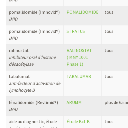
pomalidomide (Imnovid®)
POMALIDOMIDE
tous
IMiD
pomalidomide (Imnovid®)
STRATUS
tous
IMiD
ralinostat
RALINOSTAT
tous
Inhibiteur oral d’histone
( MMY 1001
désacétylase
Phase 1)
tabalumab
TABALUMAB
tous
anti-facteur d’activation de
lymphocyte B
lénalidomide (Revlimid®)
ARUMM
plus de 65 a
IMiD
aide au diagnostic, étude
Étude Bcl-B
tous