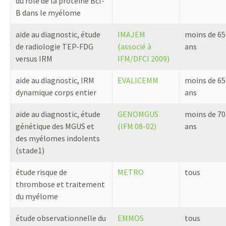
du rôle de la protéine Bcl-
B dans le myélome
aide au diagnostic, étude
IMAJEM
moins de 65
de radiologie TEP-FDG
(associé à
ans
versus IRM
IFM/DFCI 2009)
aide au diagnostic, IRM
EVALICEMM
moins de 65
dynamique corps entier
ans
aide au diagnostic, étude
GENOMGUS
moins de 70
génétique des MGUS et
(IFM 08-02)
ans
des myélomes indolents
(stade1)
étude risque de
METRO
tous
thrombose et traitement
du myélome
étude observationnelle du
EMMOS
tous