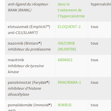
anti-ligand du récepteur
dans le
hypercalcé
RANK (RANKL)
traitement de
l’hypercalcémie
elotuzumab (Empliciti™)
ELOQUENT-2
tous
anti-CS1(SLAMF7)
ixazomib (Ninlaro®)
IXAZOMIB
tous
inhibiteur du protéasome
(MLN9708)
masitinib
AB06002
tous
inhibiteur de tyrosine
kinase
panobinostat (Farydak®)
PANORAMA-1
tous
inhibiteur d’histone
désacétylase
pomalidomide (Imnovid®)
NIMBUS
tous
IMiD