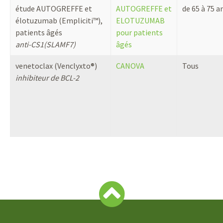
étude AUTOGREFFE et
AUTOGREFFE et
de 65 à 75 a
élotuzumab (Empliciti™),
ELOTUZUMAB
patients âgés
pour patients
anti-CS1(SLAMF7)
âgés
venetoclax (Venclyxto®)
CANOVA
Tous
inhibiteur de BCL-2