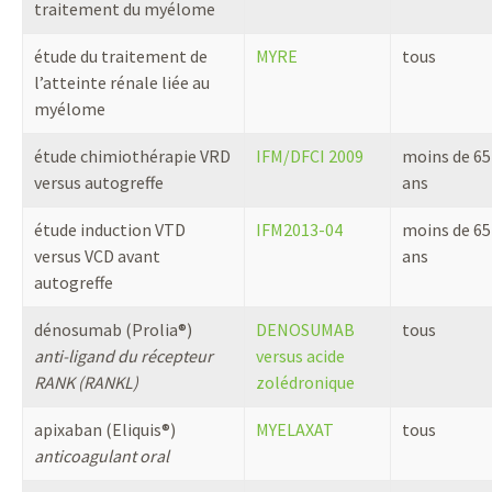
traitement du myélome
étude du traitement de
MYRE
tous
l’atteinte rénale liée au
myélome
étude chimiothérapie VRD
IFM/DFCI 2009
moins de 65
versus autogreffe
ans
étude induction VTD
IFM2013-04
moins de 65
versus VCD avant
ans
autogreffe
dénosumab (Prolia®)
DENOSUMAB
tous
anti-ligand du récepteur
versus acide
RANK (RANKL)
zolédronique
apixaban (Eliquis®)
MYELAXAT
tous
anticoagulant oral