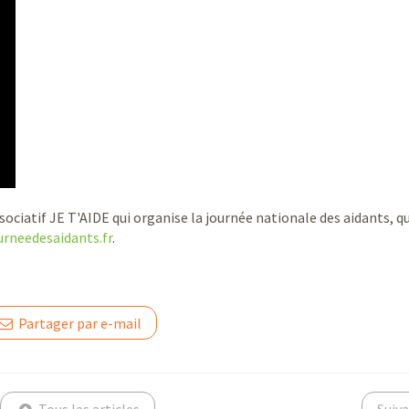
sociatif JE T'AIDE qui organise la journée nationale des aidants, qui
ourneedesaidants.fr
.
Partager par e-mail
Tous les articles
Suiv