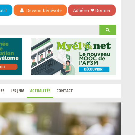
atif
Devenir bénévole
Adhérer
❤
Donner
GES
LES JNM
ACTUALITÉS
CONTACT