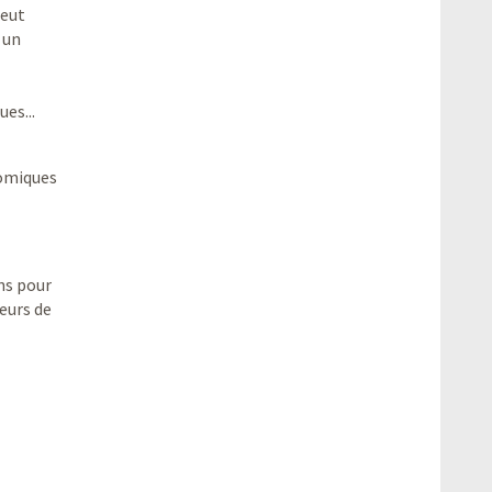
peut
 un
es...
nomiques
ons pour
leurs de