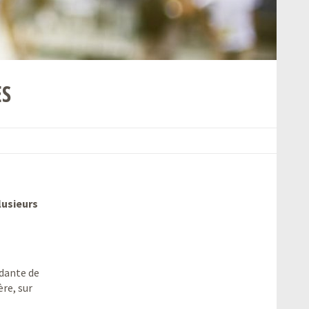
ES
lusieurs
ndante de
ère, sur