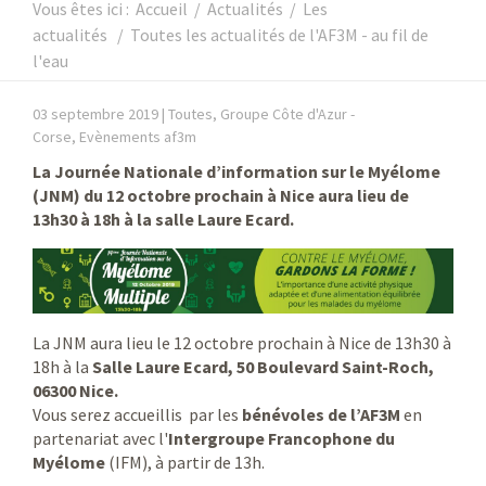
Vous êtes ici :
Accueil
/
Actualités
/
Les
actualités
/
Toutes les actualités de l'AF3M - au fil de
l'eau
03 septembre 2019 |
Toutes, Groupe Côte d'Azur -
Corse, Evènements af3m
La Journée Nationale d’information sur le Myélome
(JNM) du 12 octobre prochain à Nice aura lieu de
13h30 à 18h à la salle Laure Ecard.
La JNM aura lieu le 12 octobre prochain à Nice de 13h30 à
18h à la
Salle Laure Ecard, 50 Boulevard Saint-Roch,
06300 Nice.
Vous serez accueillis par les
bénévoles de l’AF3M
en
partenariat avec l'
Intergroupe Francophone du
Myélome
(IFM), à partir de 13h.