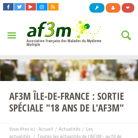
❤
Association Française des Malades du Myélome
Multiple
AF3M ÎLE-DE-FRANCE : SORTIE
SPÉCIALE "18 ANS DE L'AF3M"
Vous êtes ici :
Accueil
/
Actualités
/
Les
actualités
/
Toutes les actualités de l'AF3M - au fil de