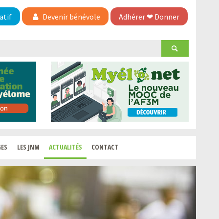
atif
Devenir bénévole
Adhérer
❤
Donner
GES
LES JNM
ACTUALITÉS
CONTACT