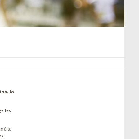
ion, la
ge les
e à la
es