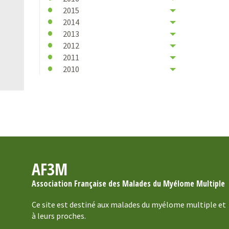
2015
2014
2013
2012
2011
2010
AF3M
Association Française des Malades du Myélome Multiple
Ce site est destiné aux malades du myélome multiple et
à leurs proches.