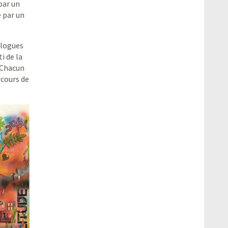
par un
 par un
alogues
i de la
 Chacun
rcours de