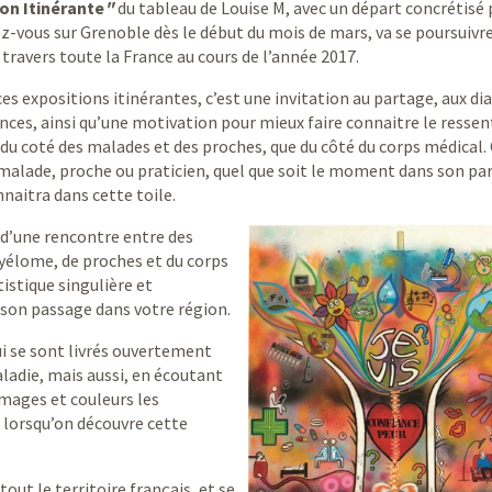
on Itinérante
"
du tableau de Louise M, avec un départ concrétisé 
z-vous sur Grenoble dès le début du mois de mars, va se poursuivre
 travers toute la France au cours de l’année 2017.
ces expositions itinérantes, c’est une invitation au partage, aux di
nces, ainsi qu’une motivation pour mieux faire connaitre le ressent
 du coté des malades et des proches, que du côté du corps médical.
 malade, proche ou praticien, quel que soit le moment dans son pa
nnaitra dans cette toile.
 d’une rencontre entre des
élome, de proches et du corps
tistique singulière et
 son passage dans votre région.
ui se sont livrés ouvertement
aladie, mais aussi, en écoutant
images et couleurs les
: lorsqu’on découvre cette
tout le territoire français, et se