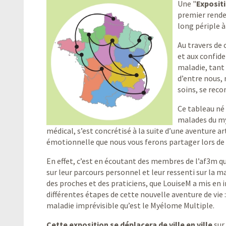
Une "
Expositi
premier rende
long périple à
Au travers de 
et aux confide
maladie, tant
d’entre nous,
soins, se reco
Ce tableau né
malades du my
médical, s’est concrétisé à la suite d’une aventure ar
émotionnelle que nous vous ferons partager lors de
En effet, c’est en écoutant des membres de l’af3m q
sur leur parcours personnel et leur ressenti sur la m
des proches et des praticiens, que LouiseM a mis en 
différentes étapes de cette nouvelle aventure de vie 
maladie imprévisible qu’est le Myélome Multiple.
Cette exposition se déplacera de ville en ville
sur 