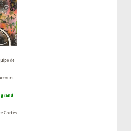
quipe de
arcours
n grand
re Cortès