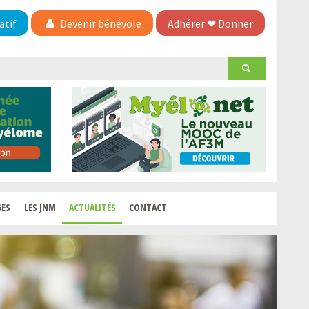
atif
Devenir bénévole
Adhérer
❤
Donner
GES
LES JNM
ACTUALITÉS
CONTACT