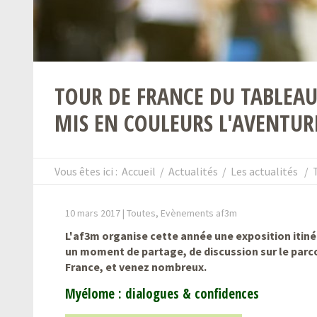
TOUR DE FRANCE DU TABLEAU
MIS EN COULEURS L'AVENTU
Vous êtes ici :
Accueil
/
Actualités
/
Les actualités
/
10 mars 2017 |
Toutes, Evènements af3m
L'af3m organise cette année une exposition itiné
un moment de partage, de discussion sur le parco
France, et venez nombreux.
Myélome : dialogues & confidences