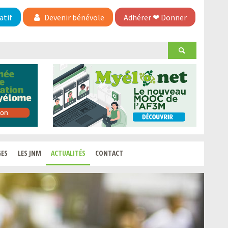
atif
Devenir bénévole
Adhérer
❤
Donner
GES
LES JNM
ACTUALITÉS
CONTACT