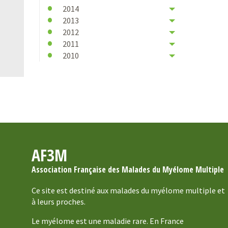
2014
2013
2012
2011
2010
AF3M
Association Française des Malades du Myélome Multiple
Ce site est destiné aux malades du myélome multiple et
à leurs proches.
Le myélome est une maladie rare. En France