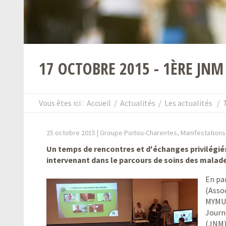
17 OCTOBRE 2015 - 1ÈRE JNM
Vous êtes ici :
Accueil
/
Actualités
/
Les actualités
/
25 octobre 2015 |
Groupe Poitou-Charentes, Manifestations
Un temps de rencontres et d'échanges privilégié
intervenant dans le parcours de soins des malade
En pa
(Asso
MYMU 
Journ
(JNM) 