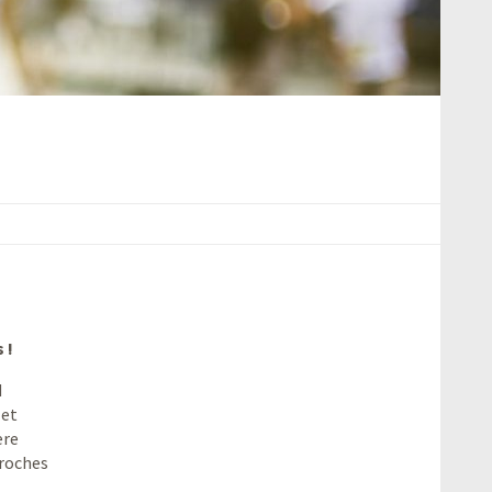
 !
M
 et
ère
proches