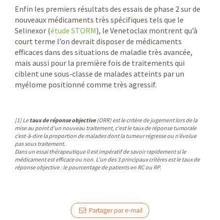
Enfin les premiers résultats des essais de phase 2 sur de
nouveaux médicaments très spécifiques tels que le
Selinexor (
étude STORM
), le Venetoclax montrent qu’à
court terme l’on devrait disposer de médicaments
efficaces dans des situations de maladie très avancée,
mais aussi pour la première fois de traitements qui
ciblent une sous-classe de malades atteints par un
myélome positionné comme très agressif.
[1] Le
taux de réponse objective
(ORR) est le critère de jugement lors de la
mise au point d'un nouveau traitement, c'est le taux de réponse tumorale
c’est-à-dire la proportion de malades dont la tumeur régresse ou n’évolue
pas sous traitement.
Dans un essai thérapeutique il est impératif de savoir rapidement si le
médicament est efficace ou non. L'un des 3 principaux critères est le taux de
réponse objective : le pourcentage de patients en RC ou RP.
Partager par e-mail